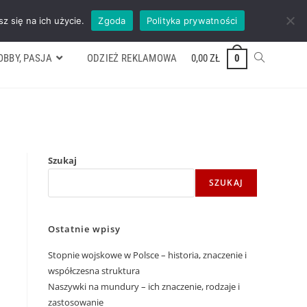
ywek
Formularz wyceny
Kontakt
ZADZWOŃ TEL. 600 352 938
z się na ich użycie.
Zgoda
Polityka prywatności
OBBY, PASJA
ODZIEŻ REKLAMOWA
0,00
ZŁ
0
Szukaj
SZUKAJ
Ostatnie wpisy
Stopnie wojskowe w Polsce – historia, znaczenie i
współczesna struktura
Naszywki na mundury – ich znaczenie, rodzaje i
zastosowanie