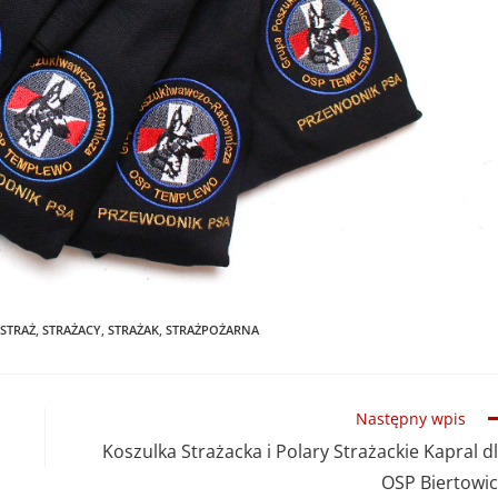
STRAŻ
,
STRAŻACY
,
STRAŻAK
,
STRAŻPOŻARNA
Następny wpis
Koszulka Strażacka i Polary Strażackie Kapral d
OSP Biertowi