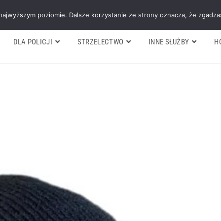
Galeria
Blog
O firmie
Cennik nasz
 najwyższym poziomie. Dalsze korzystanie ze strony oznacza, że zgadzas
DLA POLICJI
STRZELECTWO
INNE SŁUŻBY
H