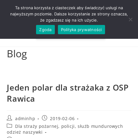
ZADZWOŃ TEL. 600 352 938
Ta strona korzysta z ciasteczek aby świadczyć usługi na
najwyższym poziomie. Dalsze korzystanie ze strony oznacza,
że zgadzasz się na ich użycie.
Zgoda
Polityka prywatności
0,00
ZŁ
MENU
0
Blog
Jeden polar dla strażaka z OSP
Rawica
adminhp
2019-02-06
Dla straży pożarnej, policji, służb mundurowych
odzież naszywki