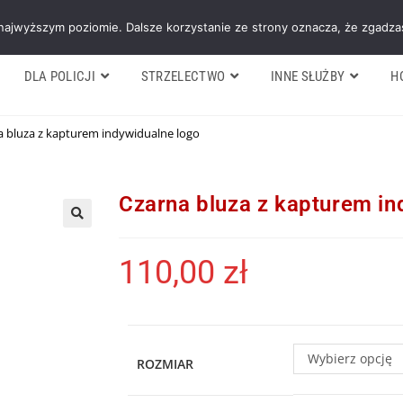
Galeria
Blog
O firmie
Cennik nasz
 najwyższym poziomie. Dalsze korzystanie ze strony oznacza, że zgadzas
DLA POLICJI
STRZELECTWO
INNE SŁUŻBY
H
a bluza z kapturem indywidualne logo
Czarna bluza z kapturem in
110,00
zł
Wybierz opcję
ROZMIAR