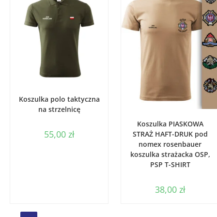
WYBIERZ OPCJE
Koszulka polo taktyczna
na strzelnicę
WYBIERZ OPCJE
Koszulka PIASKOWA
55,00
zł
STRAŻ HAFT-DRUK pod
nomex rosenbauer
koszulka strażacka OSP,
PSP T-SHIRT
38,00
zł