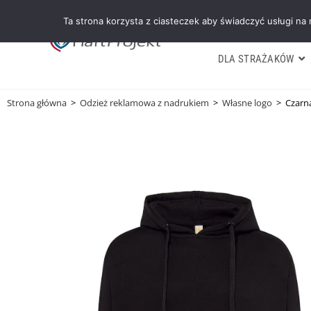
Ta strona korzysta z ciasteczek aby świadczyć usługi na
DLA STRAŻAKÓW
Strona główna
>
Odzież reklamowa z nadrukiem
>
Własne logo
>
Czarn