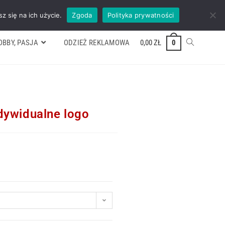
ywek
Formularz wyceny
Kontakt
ZADZWOŃ TEL. 600 352 938
z się na ich użycie.
Zgoda
Polityka prywatności
OBBY, PASJA
ODZIEŻ REKLAMOWA
0,00
ZŁ
0
dywidualne logo