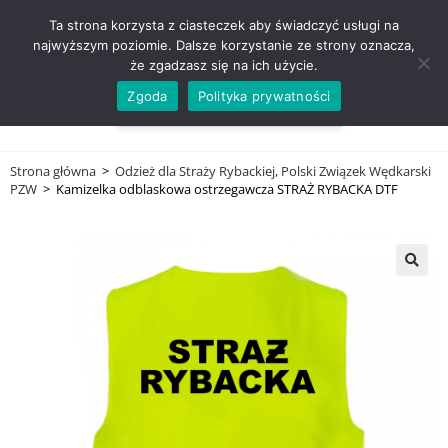
ZADZWOŃ TEL. 600 352 938
Ta strona korzysta z ciasteczek aby świadczyć usługi na
najwyższym poziomie. Dalsze korzystanie ze strony oznacza,
że zgadzasz się na ich użycie.
Zgoda
Polityka prywatności
0,00
ZŁ
MENU
0
Strona główna
>
Odzież dla Straży Rybackiej, Polski Związek Wędkarski
PZW
>
Kamizelka odblaskowa ostrzegawcza STRAŻ RYBACKA DTF