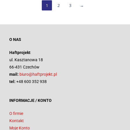
1
2
3
→
O NAS
Haftprojekt
ul. Kasztanowa 18
66-431 Czechów
mail:
biuro@haftprojekt.pl
tel:
+48 600 352 938
INFORMACJE / KONTO
O firmie
Kontakt
Moje Konto