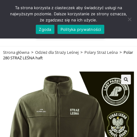
ZADZWOŃ TEL. 600 352 938
Ta strona korzysta z ciasteczek aby świadczyć usługi na
najwyższym poziomie. Dalsze korzystanie ze strony oznacza,
że zgadzasz się na ich użycie.
Zgoda
Polityka prywatności
0,00
ZŁ
MENU
0
Strona główna
>
Odzież dla Straży Leśnej
>
Polary Straż Leśna
>
Polar
280 STRAŻ LEŚNA haft