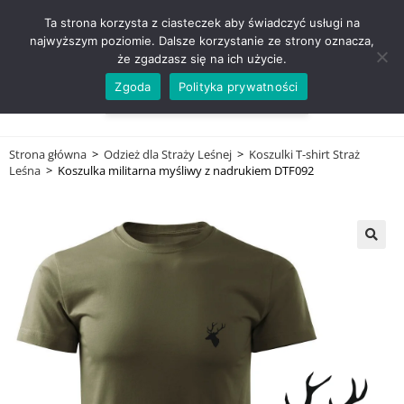
ZADZWOŃ TEL. 600 352 938
Ta strona korzysta z ciasteczek aby świadczyć usługi na
najwyższym poziomie. Dalsze korzystanie ze strony oznacza,
że zgadzasz się na ich użycie.
Zgoda
Polityka prywatności
0,00
ZŁ
MENU
0
Strona główna
>
Odzież dla Straży Leśnej
>
Koszulki T-shirt Straż
Leśna
>
Koszulka militarna myśliwy z nadrukiem DTF092