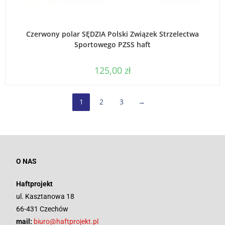
WYBIERZ OPCJE
Czerwony polar SĘDZIA Polski Związek Strzelectwa
Sportowego PZSS haft
125,00
zł
1
2
3
→
O NAS
Haftprojekt
ul. Kasztanowa 18
66-431 Czechów
mail:
biuro@haftprojekt.pl