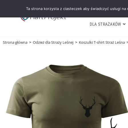
Ta strona korzysta z ciasteczek aby świadczyć usługi na
DLA STRAŻAKÓW
Strona główna
>
Odzież dla Straży Leśnej
>
Koszulki T-shirt Straż Leśna