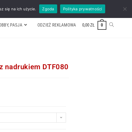
ywek
Formularz wyceny
Kontakt
ZADZWOŃ TEL. 600 352 938
z się na ich użycie.
Zgoda
Polityka prywatności
OBBY, PASJA
ODZIEŻ REKLAMOWA
0,00
ZŁ
0
y z nadrukiem DTF080