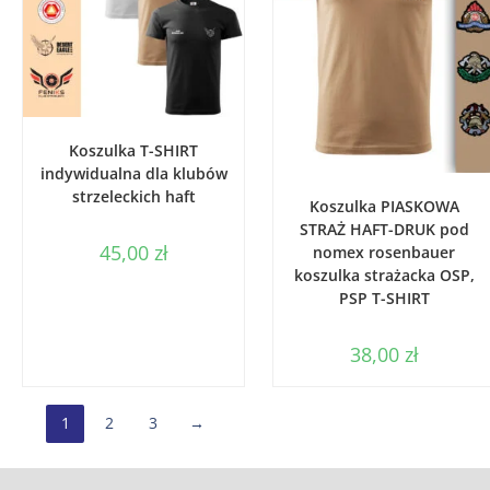
WYBIERZ OPCJE
Koszulka T-SHIRT
indywidualna dla klubów
WYBIERZ OPCJE
strzeleckich haft
Koszulka PIASKOWA
STRAŻ HAFT-DRUK pod
45,00
zł
nomex rosenbauer
koszulka strażacka OSP,
PSP T-SHIRT
38,00
zł
1
2
3
→