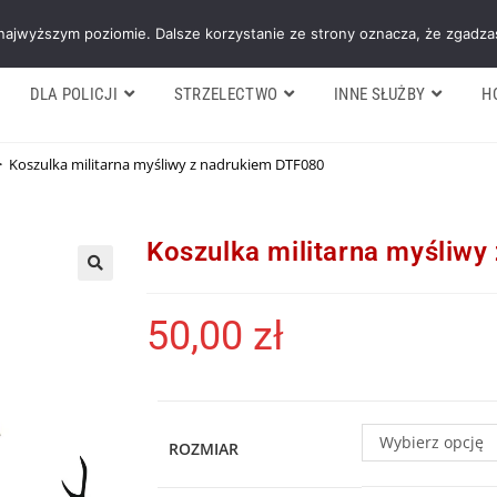
Galeria
Blog
O firmie
Cennik nasz
 najwyższym poziomie. Dalsze korzystanie ze strony oznacza, że zgadzas
DLA POLICJI
STRZELECTWO
INNE SŁUŻBY
H
>
Koszulka militarna myśliwy z nadrukiem DTF080
Koszulka militarna myśliw
50,00
zł
Wybierz opcję
ROZMIAR