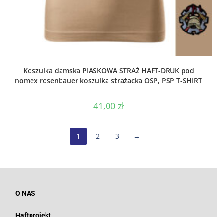
WYBIERZ OPCJE
Koszulka damska PIASKOWA STRAŻ HAFT-DRUK pod
nomex rosenbauer koszulka strażacka OSP, PSP T-SHIRT
41,00
zł
1
2
3
→
O NAS
Haftprojekt