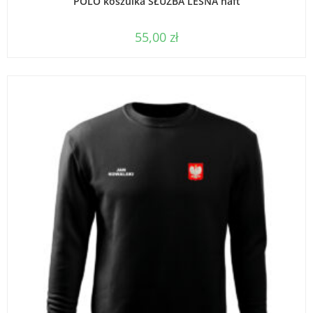
POLO koszulka SŁUŻBA LEŚNA haft
55,00
zł