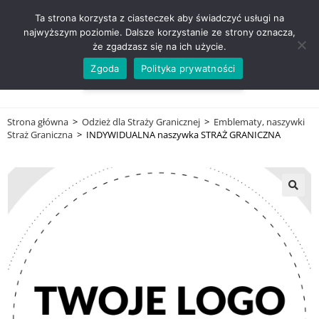
ZADZWOŃ TEL. 600 352 938
Ta strona korzysta z ciasteczek aby świadczyć usługi na
najwyższym poziomie. Dalsze korzystanie ze strony oznacza,
że zgadzasz się na ich użycie.
Zgoda
Polityka prywatności
0,00
ZŁ
MENU
0
Strona główna
>
Odzież dla Straży Granicznej
>
Emblematy, naszywki
Straż Graniczna
>
INDYWIDUALNA naszywka STRAŻ GRANICZNA