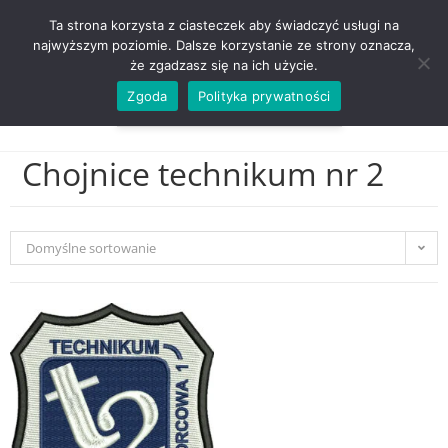
ZADZWOŃ TEL. 600 352 938
Ta strona korzysta z ciasteczek aby świadczyć usługi na
najwyższym poziomie. Dalsze korzystanie ze strony oznacza,
że zgadzasz się na ich użycie.
Zgoda
Polityka prywatności
0,00
ZŁ
MENU
0
Chojnice technikum nr 2
Domyślne sortowanie