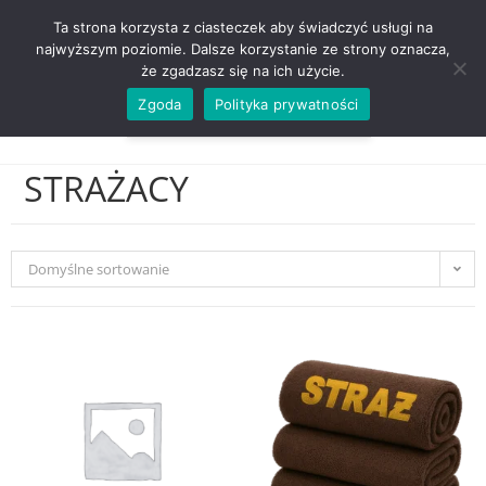
ZADZWOŃ TEL. 600 352 938
Ta strona korzysta z ciasteczek aby świadczyć usługi na
najwyższym poziomie. Dalsze korzystanie ze strony oznacza,
że zgadzasz się na ich użycie.
Zgoda
Polityka prywatności
0,00
ZŁ
MENU
0
STRAŻACY
Domyślne sortowanie