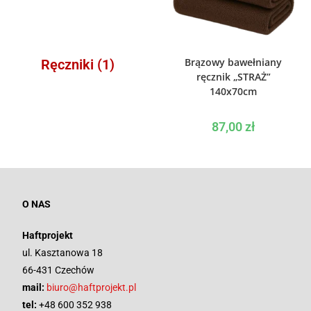
DODAJ DO KOSZYKA
Brązowy bawełniany
Ręczniki
(1)
ręcznik „STRAŻ”
140x70cm
87,00
zł
O NAS
Haftprojekt
ul. Kasztanowa 18
66-431 Czechów
mail:
biuro@haftprojekt.pl
tel:
+48 600 352 938