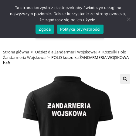
ZADZWOŃ TEL. 600 352 938
Ta strona korzysta z ciasteczek aby świadczyć usługi na
najwyższym poziomie. Dalsze korzystanie ze strony oznacza,
że zgadzasz się na ich użycie.
Zgoda
Polityka prywatności
0,00
ZŁ
MENU
0
Strona główna
>
Odzież dla Żandarmerii Wojskowej
>
Koszulki Polo
Żandarmeria Wojskowa
>
POLO koszulka ŻANDARMERIA WOJSKOWA
haft