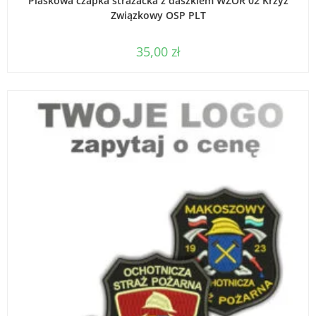
Piaskowa czapka strażacka z daszkiem WZÓR 02 Krzyż
Związkowy OSP PLT
35,00
zł