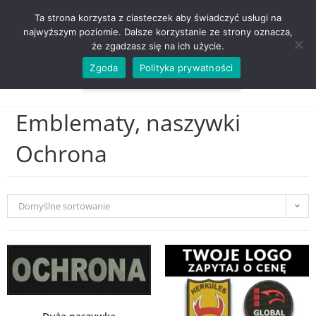
ZADZWOŃ TEL. 600 352 938
Ta strona korzysta z ciasteczek aby świadczyć usługi na
najwyższym poziomie. Dalsze korzystanie ze strony oznacza,
że zgadzasz się na ich użycie.
Zgoda
Polityka prywatności
0,00
ZŁ
MENU
0
Emblematy, naszywki
Ochrona
Domyślne sortowanie
WYBIERZ OPCJE