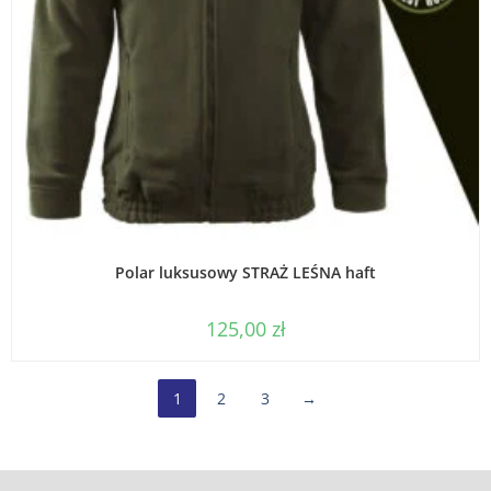
WYBIERZ OPCJE
Polar luksusowy STRAŻ LEŚNA haft
125,00
zł
1
2
3
→