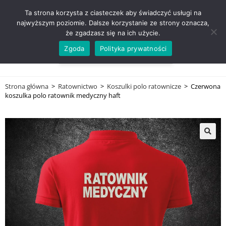
ZADZWOŃ TEL. 600 352 938
Ta strona korzysta z ciasteczek aby świadczyć usługi na
najwyższym poziomie. Dalsze korzystanie ze strony oznacza,
że zgadzasz się na ich użycie.
Zgoda
Polityka prywatności
0,00
ZŁ
MENU
0
Strona główna
>
Ratownictwo
>
Koszulki polo ratownicze
>
Czerwona
koszulka polo ratownik medyczny haft