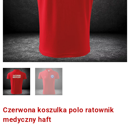
Czerwona koszulka polo ratownik
medyczny haft