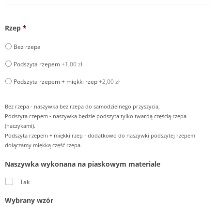
Rzep
*
Bez rzepa
Podszyta rzepem
+1,00 zł
Podszyta rzepem + miękki rzep
+2,00 zł
Bez rzepa - naszywka bez rzepa do samodzielnego przyszycia,
Podszyta rzepem - naszywka będzie podszyta tylko twardą częścią rzepa
(haczykami).
Podszyta rzepem + miękki rzep - dodatkowo do naszywki podszytej rzepem
dołączamy miękką część rzepa.
Naszywka wykonana na piaskowym materiale
Tak
Wybrany wzór