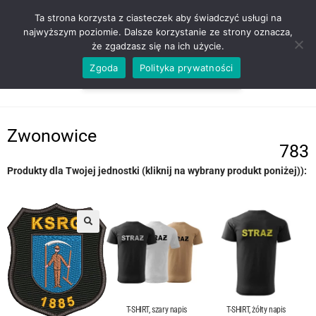
ZADZWOŃ TEL. 600 352 938
Ta strona korzysta z ciasteczek aby świadczyć usługi na
najwyższym poziomie. Dalsze korzystanie ze strony oznacza,
że zgadzasz się na ich użycie.
Zgoda
Polityka prywatności
0,00
ZŁ
MENU
0
Zwonowice
783
Produkty dla Twojej jednostki (kliknij na wybrany produkt poniżej)):
T-SHIRT, szary napis
T-SHIRT, żółty napis