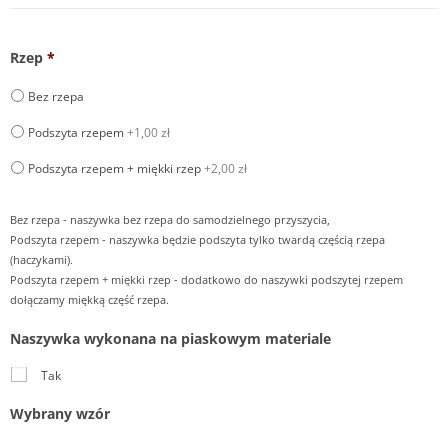
Rzep
*
Bez rzepa
Podszyta rzepem
+1,00 zł
Podszyta rzepem + miękki rzep
+2,00 zł
Bez rzepa - naszywka bez rzepa do samodzielnego przyszycia,
Podszyta rzepem - naszywka będzie podszyta tylko twardą częścią rzepa
(haczykami).
Podszyta rzepem + miękki rzep - dodatkowo do naszywki podszytej rzepem
dołączamy miękką część rzepa.
Naszywka wykonana na piaskowym materiale
Tak
Wybrany wzór