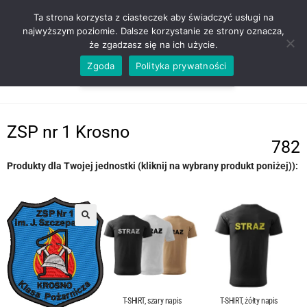
ZADZWOŃ TEL. 600 352 938
Ta strona korzysta z ciasteczek aby świadczyć usługi na
najwyższym poziomie. Dalsze korzystanie ze strony oznacza,
że zgadzasz się na ich użycie.
Zgoda
Polityka prywatności
0,00
ZŁ
MENU
0
ZSP nr 1 Krosno
782
Produkty dla Twojej jednostki (kliknij na wybrany produkt poniżej)):
T-SHIRT, szary napis
T-SHIRT, żółty napis