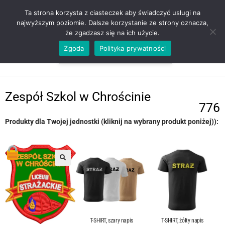
ZADZWOŃ TEL. 600 352 938
Ta strona korzysta z ciasteczek aby świadczyć usługi na
najwyższym poziomie. Dalsze korzystanie ze strony oznacza,
że zgadzasz się na ich użycie.
Zgoda
Polityka prywatności
0,00
ZŁ
MENU
0
Zespół Szkol w Chrościnie
776
Produkty dla Twojej jednostki (kliknij na wybrany produkt poniżej)):
T-SHIRT, szary napis
T-SHIRT, żółty napis