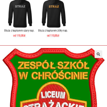
Bluza z kapturem szary nap.
Bluza z kapturem żółty nap.
od 110,00zł
od 110,00zł