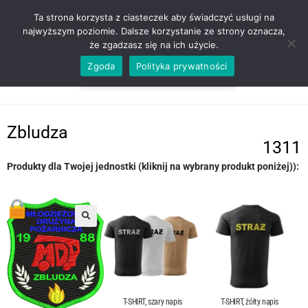
ZADZWOŃ TEL. 600 352 938
Ta strona korzysta z ciasteczek aby świadczyć usługi na
najwyższym poziomie. Dalsze korzystanie ze strony oznacza,
że zgadzasz się na ich użycie.
Zgoda
Polityka prywatności
0,00
ZŁ
MENU
0
Zbludza
1311
Produkty dla Twojej jednostki (kliknij na wybrany produkt poniżej)):
T-SHIRT, szary napis
T-SHIRT, żółty napis