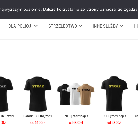
Galeria
Blog
O firmie
Cennik nasz
 najwyższym poziomie. Dalsze korzystanie ze strony oznacza, że zgadzas
DLA POLICJI
STRZELECTWO
INNE SŁUŻBY
H
IRT, szary
Damski T-SHIRT, żółty
POLO, szary napis
POLO, żółty napis
da
,00zł
od 61,00zł
od 68,00zł
od 68,00zł