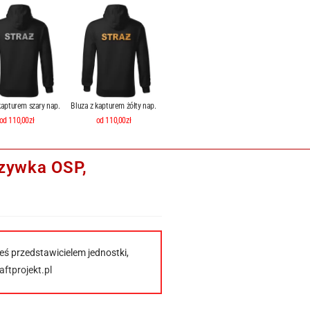
kapturem szary nap.
Bluza z kapturem żółty nap.
od 110,00zł
od 110,00zł
szywka OSP,
eś przedstawicielem jednostki,
ftprojekt.pl