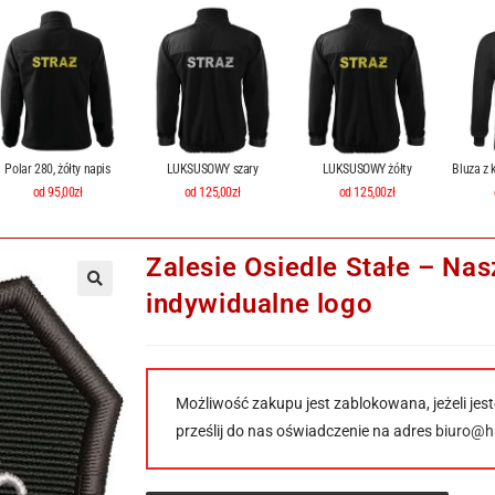
Polar 280, żółty napis
LUKSUSOWY szary
LUKSUSOWY żółty
Bluza z 
od 95,00zł
od 125,00zł
od 125,00zł
Zalesie Osiedle Stałe – Na
indywidualne logo
Możliwość zakupu jest zablokowana, jeżeli jest
prześlij do nas oświadczenie na adres
biuro@ha