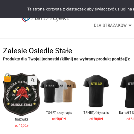
Ta strona korzysta z ciasteczek aby świadczyć usługi na
DLA STRAŻAKÓW
Zalesie Osiedle Stałe
Produkty dla Twojej jednostki (kliknij na wybrany produkt poniżej)):
T-SHIRT, szary napis
T-SHIRT, żółty napis
Damski T-SH
od 58,00zł
od 58,00zł
od 61
Naszywka
od 16,00zł