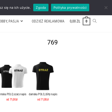
ywek
Formularz wyceny
Kontakt
ZADZWOŃ TEL. 600 352 938
z się na ich użycie.
Zgoda
Polityka prywatności
OBBY, PASJA
ODZIEŻ REKLAMOWA
0,00
ZŁ
0
769
mska POLO, szary napis
damska POLO, żółty napis
od 71,00zł
od 71,00zł