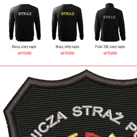
Bluza, szary napis
Bluza, żółty napis
Polar 280, szary napis
od 95,00zł
od 95,00zł
od 95,00zł