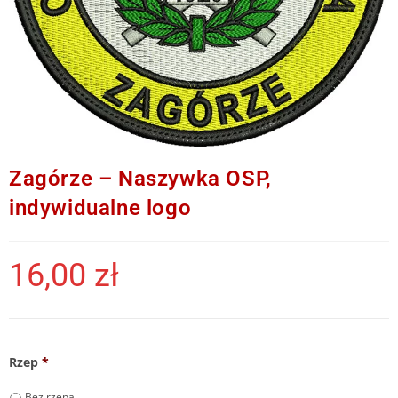
Zagórze – Naszywka OSP,
indywidualne logo
16,00
zł
Rzep
*
Bez rzepa