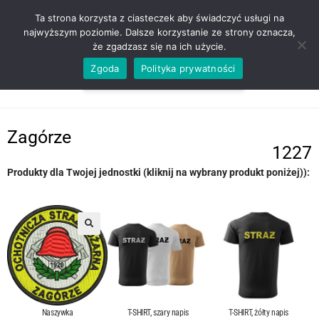
ZADZWOŃ TEL. 600 352 938
Ta strona korzysta z ciasteczek aby świadczyć usługi na
najwyższym poziomie. Dalsze korzystanie ze strony oznacza,
że zgadzasz się na ich użycie.
Zgoda
Polityka prywatności
0,00
ZŁ
MENU
0
Zagórze
1227
Produkty dla Twojej jednostki (kliknij na wybrany produkt poniżej)):
T-SHIRT, szary napis
T-SHIRT, żółty napis
Naszywka