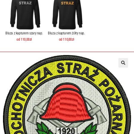
Bluza z kapturem szary nap.
Bluza z kapturem żółty nap.
od 110,00zł
od 110,00zł