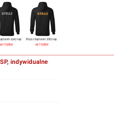
kapturem szary nap.
Bluza z kapturem żółty nap.
od 110,00zł
od 110,00zł
P, indywidualne