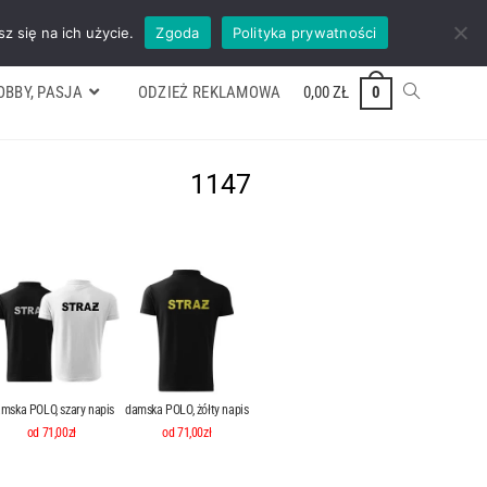
ywek
Formularz wyceny
Kontakt
ZADZWOŃ TEL. 600 352 938
z się na ich użycie.
Zgoda
Polityka prywatności
OBBY, PASJA
ODZIEŻ REKLAMOWA
0,00
ZŁ
0
1147
mska POLO, szary napis
damska POLO, żółty napis
od 71,00zł
od 71,00zł