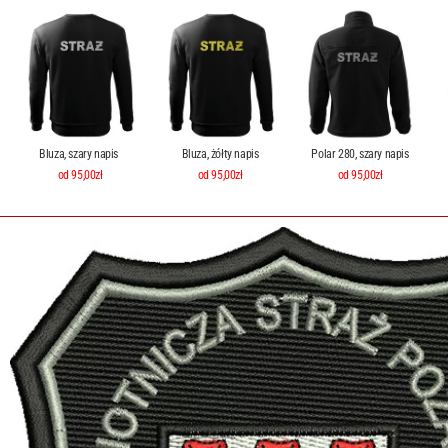
Bluza, szary napis
Bluza, żółty napis
Polar 280, szary napis
od 95,00zł
od 95,00zł
od 95,00zł