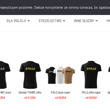
Galeria
Blog
O firmie
Cennik nasz
 najwyższym poziomie. Dalsze korzystanie ze strony oznacza, że zgadzas
DLA POLICJI
STRZELECTWO
INNE SŁUŻBY
H
IRT, szary
Damski T-SHIRT, żółty
POLO, szary napis
POLO, żółty napis
da
,00zł
od 61,00zł
od 68,00zł
od 68,00zł