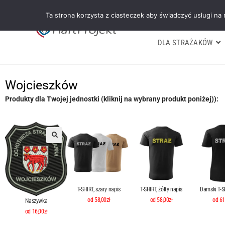
Ta strona korzysta z ciasteczek aby świadczyć usługi na
DLA STRAŻAKÓW
Wojcieszków
Produkty dla Twojej jednostki (kliknij na wybrany produkt poniżej)):
T-SHIRT, szary napis
T-SHIRT, żółty napis
Damski T-SH
od 58,00zł
od 58,00zł
od 61
Naszywka
od 16,00zł