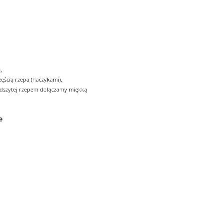
,
ęścią rzepa (haczykami).
odszytej rzepem dołączamy miękką
e