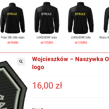
Polar 280, żółty napis
LUKSUSOWY szary
LUKSUSOWY żółty
Bluza z 
od 95,00zł
od 125,00zł
od 125,00zł
Wojcieszków – Naszywka OS
logo
16,00
zł