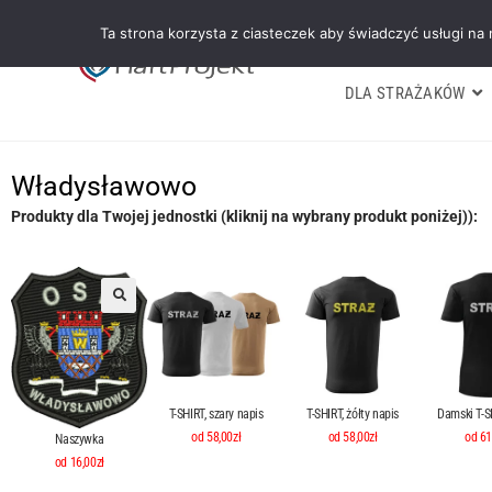
Ta strona korzysta z ciasteczek aby świadczyć usługi na
DLA STRAŻAKÓW
Władysławowo
Produkty dla Twojej jednostki (kliknij na wybrany produkt poniżej)):
T-SHIRT, szary napis
T-SHIRT, żółty napis
Damski T-SH
od 58,00zł
od 58,00zł
od 61
Naszywka
od 16,00zł