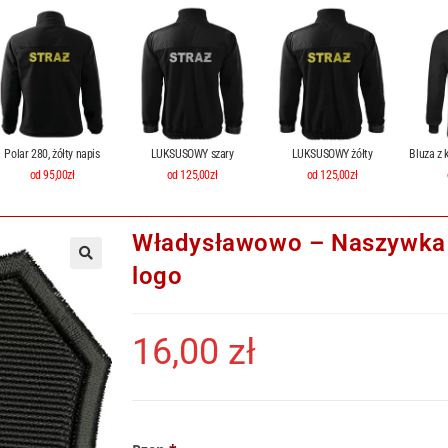
Polar 280, żółty napis
LUKSUSOWY szary
LUKSUSOWY żółty
Bluza z 
od 95,00zł
od 125,00zł
od 125,00zł
Władysławowo – Naszywka 
logo
16,00
zł