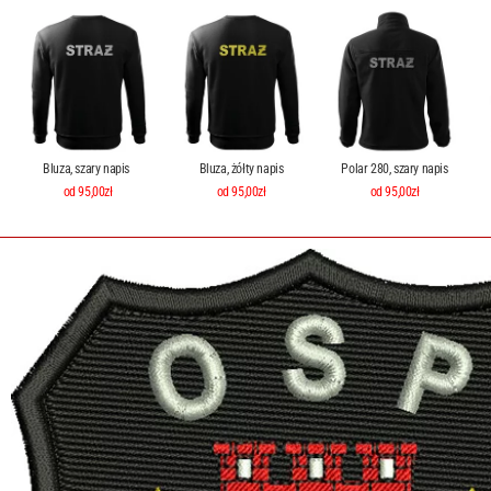
Bluza, szary napis
Bluza, żółty napis
Polar 280, szary napis
od 95,00zł
od 95,00zł
od 95,00zł