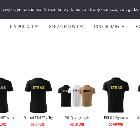
Galeria
Blog
O firmie
Cennik nasz
 najwyższym poziomie. Dalsze korzystanie ze strony oznacza, że zgadzas
DLA POLICJI
STRZELECTWO
INNE SŁUŻBY
H
IRT, szary
Damski T-SHIRT, żółty
POLO, szary napis
POLO, żółty napis
da
,00zł
od 61,00zł
od 68,00zł
od 68,00zł