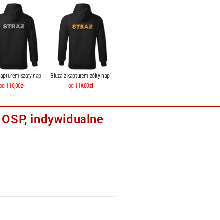
kapturem szary nap.
Bluza z kapturem żółty nap.
od 110,00zł
od 110,00zł
OSP, indywidualne