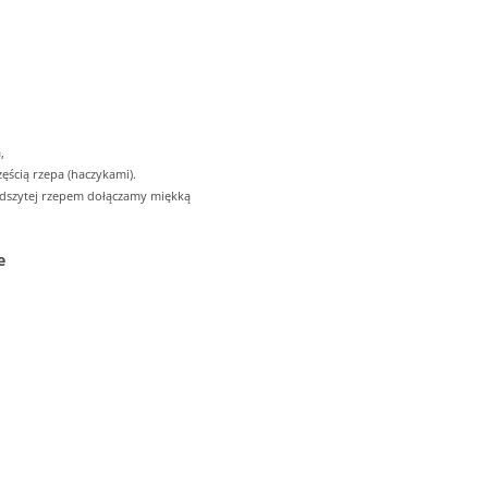
,
ęścią rzepa (haczykami).
odszytej rzepem dołączamy miękką
e