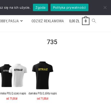
ywek
Formularz wyceny
Kontakt
ZADZWOŃ TEL. 600 352 938
z się na ich użycie.
Zgoda
Polityka prywatności
OBBY, PASJA
ODZIEŻ REKLAMOWA
0,00
ZŁ
0
735
mska POLO, szary napis
damska POLO, żółty napis
od 71,00zł
od 71,00zł