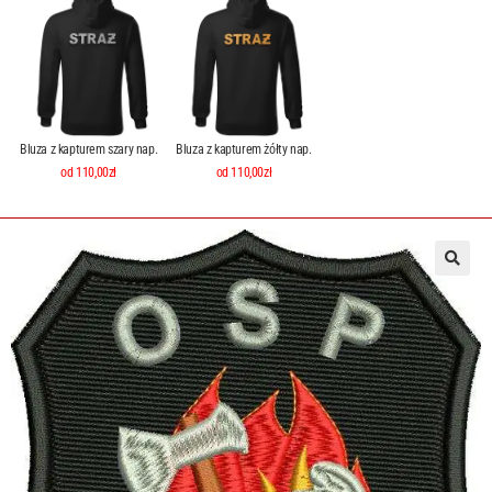
Bluza z kapturem szary nap.
Bluza z kapturem żółty nap.
od 110,00zł
od 110,00zł