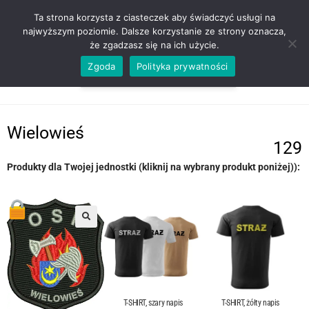
ZADZWOŃ TEL. 600 352 938
Ta strona korzysta z ciasteczek aby świadczyć usługi na
najwyższym poziomie. Dalsze korzystanie ze strony oznacza,
że zgadzasz się na ich użycie.
Zgoda
Polityka prywatności
0,00
ZŁ
MENU
0
Wielowieś
129
Produkty dla Twojej jednostki (kliknij na wybrany produkt poniżej)):
T-SHIRT, szary napis
T-SHIRT, żółty napis