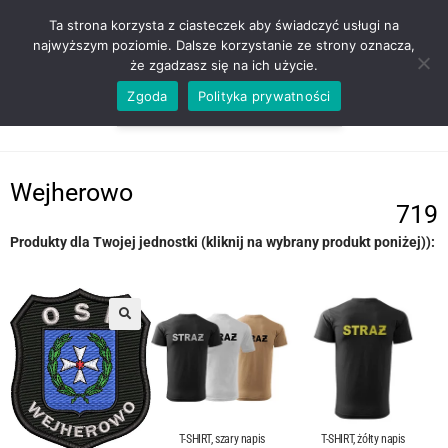
ZADZWOŃ TEL. 600 352 938
Ta strona korzysta z ciasteczek aby świadczyć usługi na
najwyższym poziomie. Dalsze korzystanie ze strony oznacza,
że zgadzasz się na ich użycie.
Zgoda
Polityka prywatności
0,00
ZŁ
MENU
0
Wejherowo
719
Produkty dla Twojej jednostki (kliknij na wybrany produkt poniżej)):
T-SHIRT, szary napis
T-SHIRT, żółty napis