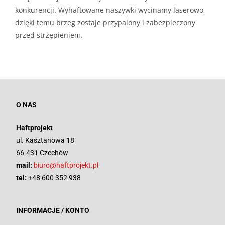
konkurencji. Wyhaftowane naszywki wycinamy laserowo,
dzięki temu brzeg zostaje przypalony i zabezpieczony
przed strzępieniem.
O NAS
Haftprojekt
ul. Kasztanowa 18
66-431 Czechów
mail:
biuro@haftprojekt.pl
tel:
+48 600 352 938
INFORMACJE / KONTO