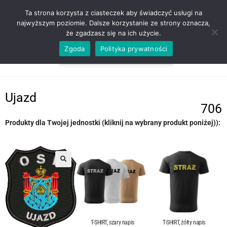
ZADZWOŃ TEL. 600 352 938
Ta strona korzysta z ciasteczek aby świadczyć usługi na
najwyższym poziomie. Dalsze korzystanie ze strony oznacza,
że zgadzasz się na ich użycie.
Zgoda
Polityka prywatności
0,00
ZŁ
MENU
0
Ujazd
706
Produkty dla Twojej jednostki (kliknij na wybrany produkt poniżej)):
T-SHIRT, szary napis
T-SHIRT, żółty napis