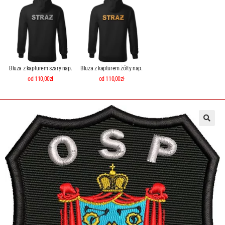
Bluza z kapturem szary nap.
Bluza z kapturem żółty nap.
od 110,00zł
od 110,00zł