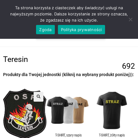
ZADZWOŃ TEL. 600 352 938
Ta strona korzysta z ciasteczek aby świadczyć usługi na
najwyższym poziomie. Dalsze korzystanie ze strony oznacza,
że zgadzasz się na ich użycie.
Zgoda
Polityka prywatności
0,00
ZŁ
MENU
0
Teresin
692
Produkty dla Twojej jednostki (kliknij na wybrany produkt poniżej)):
T-SHIRT, szary napis
T-SHIRT, żółty napis