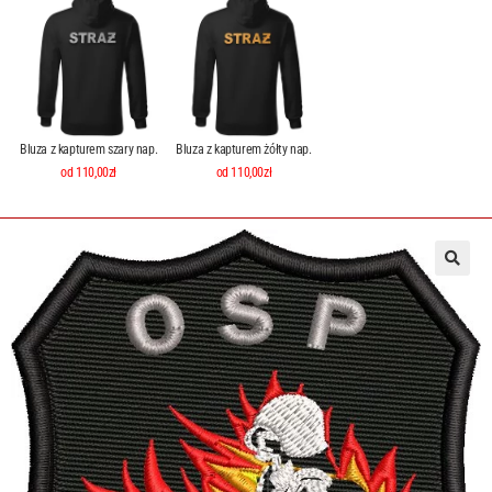
Bluza z kapturem szary nap.
Bluza z kapturem żółty nap.
od 110,00zł
od 110,00zł