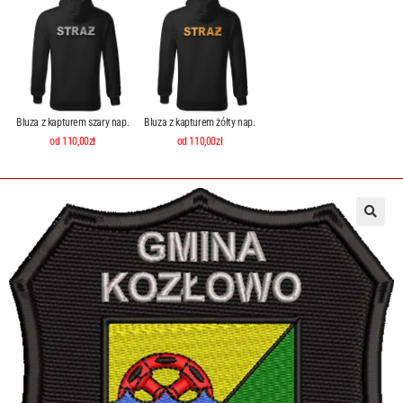
Bluza z kapturem szary nap.
Bluza z kapturem żółty nap.
od 110,00zł
od 110,00zł