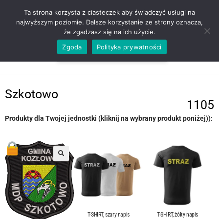
ZADZWOŃ TEL. 600 352 938
Ta strona korzysta z ciasteczek aby świadczyć usługi na
najwyższym poziomie. Dalsze korzystanie ze strony oznacza,
że zgadzasz się na ich użycie.
Zgoda
Polityka prywatności
0,00
ZŁ
MENU
0
Szkotowo
1105
Produkty dla Twojej jednostki (kliknij na wybrany produkt poniżej)):
T-SHIRT, szary napis
T-SHIRT, żółty napis