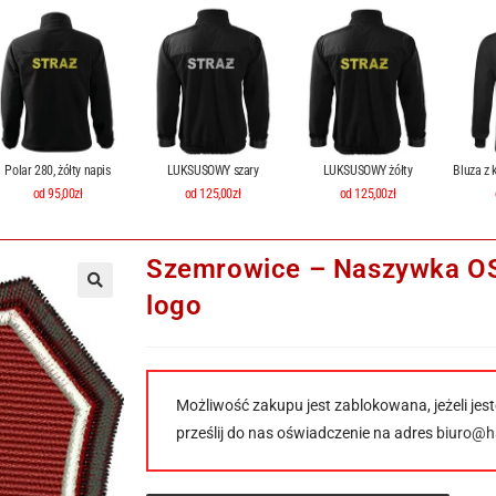
Polar 280, żółty napis
LUKSUSOWY szary
LUKSUSOWY żółty
Bluza z 
od 95,00zł
od 125,00zł
od 125,00zł
Szemrowice – Naszywka OS
logo
Możliwość zakupu jest zablokowana, jeżeli jest
prześlij do nas oświadczenie na adres
biuro@ha