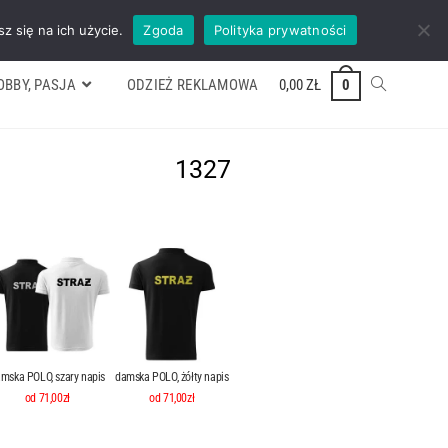
ywek
Formularz wyceny
Kontakt
ZADZWOŃ TEL. 600 352 938
z się na ich użycie.
Zgoda
Polityka prywatności
OBBY, PASJA
ODZIEŻ REKLAMOWA
0,00
ZŁ
0
1327
mska POLO, szary napis
damska POLO, żółty napis
od 71,00zł
od 71,00zł