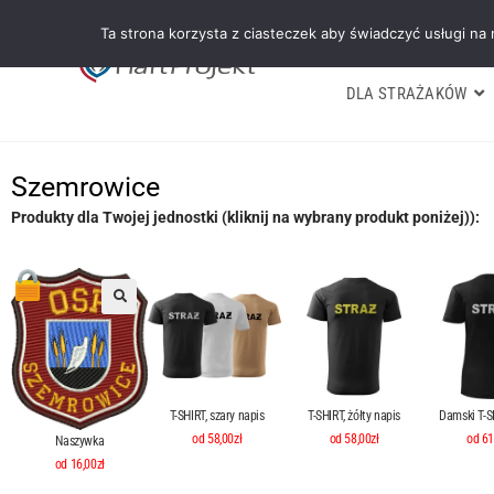
Ta strona korzysta z ciasteczek aby świadczyć usługi na
DLA STRAŻAKÓW
Szemrowice
Produkty dla Twojej jednostki (kliknij na wybrany produkt poniżej)):
T-SHIRT, szary napis
T-SHIRT, żółty napis
Damski T-SH
od 58,00zł
od 58,00zł
od 61
Naszywka
od 16,00zł