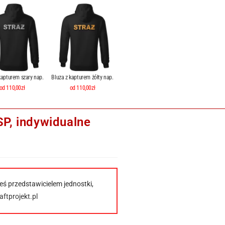
kapturem szary nap.
Bluza z kapturem żółty nap.
od 110,00zł
od 110,00zł
P, indywidualne
eś przedstawicielem jednostki,
ftprojekt.pl