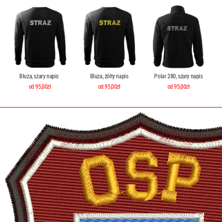
Bluza, szary napis
Bluza, żółty napis
Polar 280, szary napis
od 95,00zł
od 95,00zł
od 95,00zł