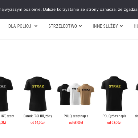
Galeria
Blog
O firmie
Cennik nasz
 najwyższym poziomie. Dalsze korzystanie ze strony oznacza, że zgadzas
DLA POLICJI
STRZELECTWO
INNE SŁUŻBY
H
IRT, szary
Damski T-SHIRT, żółty
POLO, szary napis
POLO, żółty napis
da
,00zł
od 61,00zł
od 68,00zł
od 68,00zł