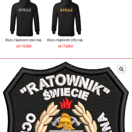
Bluza z kapturem szary nap.
Bluza z kapturem żółty nap.
od 110,00zł
od 110,00zł