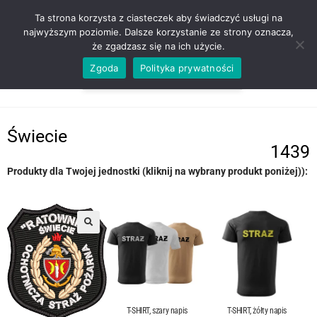
ZADZWOŃ TEL. 600 352 938
Ta strona korzysta z ciasteczek aby świadczyć usługi na
najwyższym poziomie. Dalsze korzystanie ze strony oznacza,
że zgadzasz się na ich użycie.
Zgoda
Polityka prywatności
0,00
ZŁ
MENU
0
Świecie
1439
Produkty dla Twojej jednostki (kliknij na wybrany produkt poniżej)):
T-SHIRT, szary napis
T-SHIRT, żółty napis