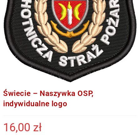
Świecie – Naszywka OSP,
indywidualne logo
16,00
zł