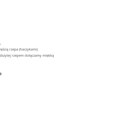
,
ęścią rzepa (haczykami).
odszytej rzepem dołączamy miękką
e