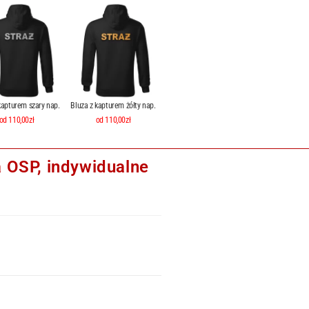
kapturem szary nap.
Bluza z kapturem żółty nap.
od 110,00zł
od 110,00zł
 OSP, indywidualne