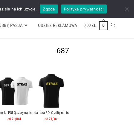
ywek
Formularz wyceny
Kontakt
ZADZWOŃ TEL. 600 352 938
z się na ich użycie.
Zgoda
Polityka prywatności
OBBY, PASJA
ODZIEŻ REKLAMOWA
0,00
ZŁ
0
687
mska POLO, szary napis
damska POLO, żółty napis
od 71,00zł
od 71,00zł