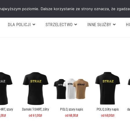
Galeria
Blog
O firmie
Cennik nasz
 najwyższym poziomie. Dalsze korzystanie ze strony oznacza, że zgadzas
DLA POLICJI
STRZELECTWO
INNE SŁUŻBY
H
IRT, szary
Damski T-SHIRT, żółty
POLO, szary napis
POLO, żółty napis
da
,00zł
od 61,00zł
od 68,00zł
od 68,00zł