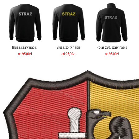
Bluza, szary napis
Bluza, żółty napis
Polar 280, szary napis
od 95,00zł
od 95,00zł
od 95,00zł