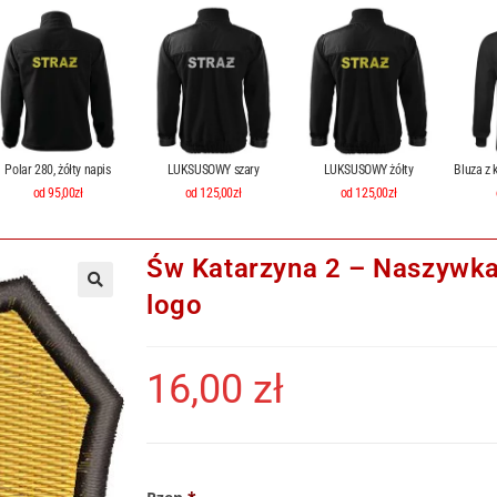
Polar 280, żółty napis
LUKSUSOWY szary
LUKSUSOWY żółty
Bluza z 
od 95,00zł
od 125,00zł
od 125,00zł
Św Katarzyna 2 – Naszywka
logo
16,00
zł