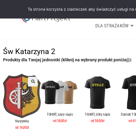
Ta strona korzysta z ciasteczek aby świadczyć usługi na
DLA STRAŻAKÓW
Św Katarzyna 2
Produkty dla Twojej jednostki (kliknij na wybrany produkt poniżej)):
T-SHIRT, szary napis
T-SHIRT, żółty napis
Damski T-SH
od 58,00zł
od 58,00zł
od 61
Naszywka
od 16,00zł