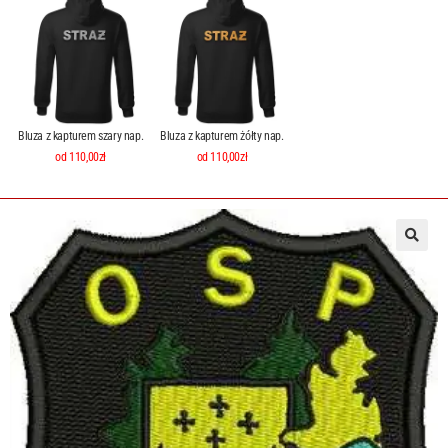
Bluza z kapturem szary nap.
Bluza z kapturem żółty nap.
od 110,00zł
od 110,00zł