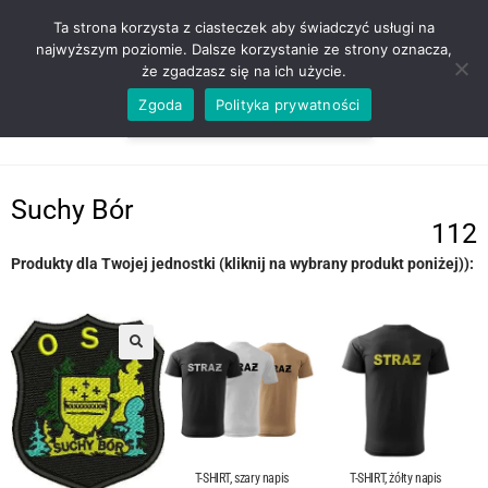
ZADZWOŃ TEL. 600 352 938
Ta strona korzysta z ciasteczek aby świadczyć usługi na
najwyższym poziomie. Dalsze korzystanie ze strony oznacza,
że zgadzasz się na ich użycie.
Zgoda
Polityka prywatności
0,00
ZŁ
MENU
0
Suchy Bór
112
Produkty dla Twojej jednostki (kliknij na wybrany produkt poniżej)):
T-SHIRT, szary napis
T-SHIRT, żółty napis