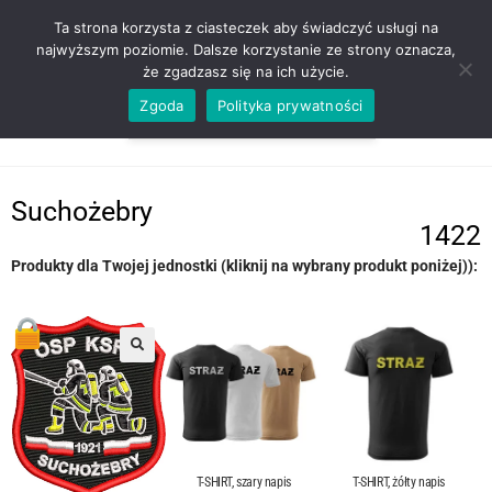
ZADZWOŃ TEL. 600 352 938
Ta strona korzysta z ciasteczek aby świadczyć usługi na
najwyższym poziomie. Dalsze korzystanie ze strony oznacza,
że zgadzasz się na ich użycie.
Zgoda
Polityka prywatności
0,00
ZŁ
MENU
0
Suchożebry
1422
Produkty dla Twojej jednostki (kliknij na wybrany produkt poniżej)):
T-SHIRT, szary napis
T-SHIRT, żółty napis