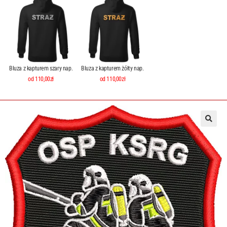
Bluza z kapturem szary nap.
Bluza z kapturem żółty nap.
od 110,00zł
od 110,00zł