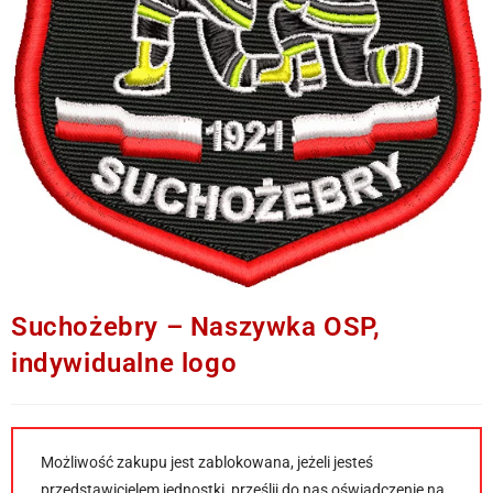
Suchożebry – Naszywka OSP,
indywidualne logo
Możliwość zakupu jest zablokowana, jeżeli jesteś
przedstawicielem jednostki, prześlij do nas oświadczenie na