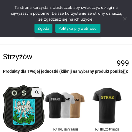
ZADZWOŃ TEL. 600 352 938
Ta strona korzysta z ciasteczek aby świadczyć usługi na
najwyższym poziomie. Dalsze korzystanie ze strony oznacza,
że zgadzasz się na ich użycie.
Zgoda
Polityka prywatności
0,00
ZŁ
MENU
0
Strzyżów
999
Produkty dla Twojej jednostki (kliknij na wybrany produkt poniżej)):
T-SHIRT, szary napis
T-SHIRT, żółty napis