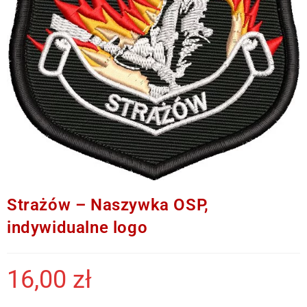
Strażów – Naszywka OSP,
indywidualne logo
16,00
zł