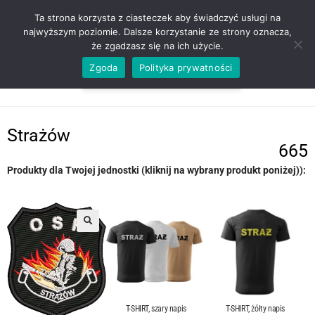
ZADZWOŃ TEL. 600 352 938
Ta strona korzysta z ciasteczek aby świadczyć usługi na
najwyższym poziomie. Dalsze korzystanie ze strony oznacza,
że zgadzasz się na ich użycie.
Zgoda
Polityka prywatności
0,00
ZŁ
MENU
0
Strażów
665
Produkty dla Twojej jednostki (kliknij na wybrany produkt poniżej)):
T-SHIRT, szary napis
T-SHIRT, żółty napis