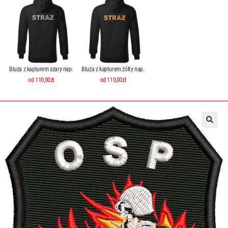
Bluza z kapturem szary nap.
Bluza z kapturem żółty nap.
od 110,00zł
od 110,00zł