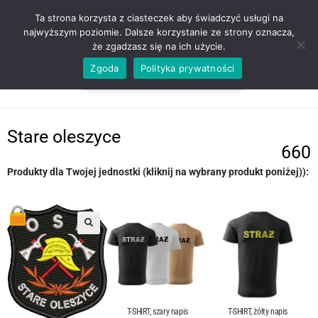
ZADZWOŃ TEL. 600 352 938
Ta strona korzysta z ciasteczek aby świadczyć usługi na
najwyższym poziomie. Dalsze korzystanie ze strony oznacza,
że zgadzasz się na ich użycie.
Zgoda
Polityka prywatności
0,00
ZŁ
MENU
0
Stare oleszyce
660
Produkty dla Twojej jednostki (kliknij na wybrany produkt poniżej)):
T-SHIRT, szary napis
T-SHIRT, żółty napis