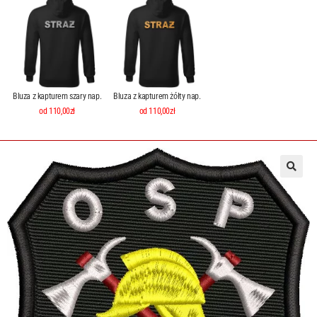
Bluza z kapturem szary nap.
Bluza z kapturem żółty nap.
od 110,00zł
od 110,00zł