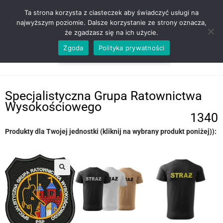
ZADZWOŃ TEL. 600 352 938
Ta strona korzysta z ciasteczek aby świadczyć usługi na
najwyższym poziomie. Dalsze korzystanie ze strony oznacza,
że zgadzasz się na ich użycie.
Zgoda
Polityka prywatności
0,00
ZŁ
MENU
0
Specjalistyczna Grupa Ratownictwa
Wysokościowego
1340
Produkty dla Twojej jednostki (kliknij na wybrany produkt poniżej)):