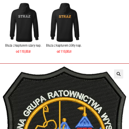
Bluza z kapturem szary nap.
Bluza z kapturem żółty nap.
od 110,00zł
od 110,00zł