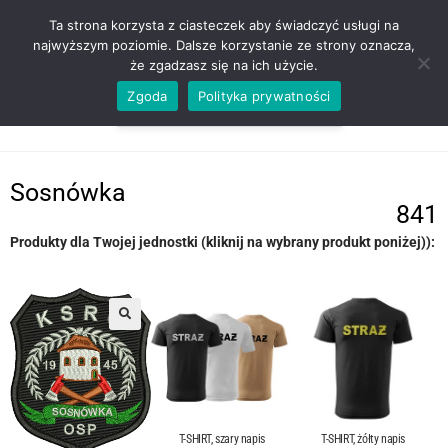
ZADZWOŃ TEL. 600 352 938
Ta strona korzysta z ciasteczek aby świadczyć usługi na
najwyższym poziomie. Dalsze korzystanie ze strony oznacza,
że zgadzasz się na ich użycie.
Zgoda
Polityka prywatności
0,00
ZŁ
MENU
0
Sosnówka
841
Produkty dla Twojej jednostki (kliknij na wybrany produkt poniżej)):
T-SHIRT, szary napis
T-SHIRT, żółty napis