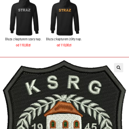
Bluza z kapturem szary nap.
Bluza z kapturem żółty nap.
od 110,00zł
od 110,00zł