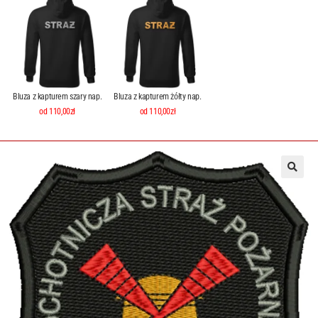
Bluza z kapturem szary nap.
Bluza z kapturem żółty nap.
od 110,00zł
od 110,00zł