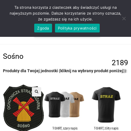
ZADZWOŃ TEL. 600 352 938
Ta strona korzysta z ciasteczek aby świadczyć usługi na
najwyższym poziomie. Dalsze korzystanie ze strony oznacza,
że zgadzasz się na ich użycie.
Zgoda
Polityka prywatności
0,00
ZŁ
MENU
0
Sośno
2189
Produkty dla Twojej jednostki (kliknij na wybrany produkt poniżej)):
T-SHIRT, szary napis
T-SHIRT, żółty napis