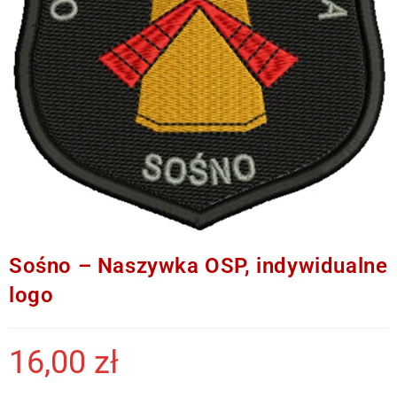
Sośno – Naszywka OSP, indywidualne
logo
16,00
zł