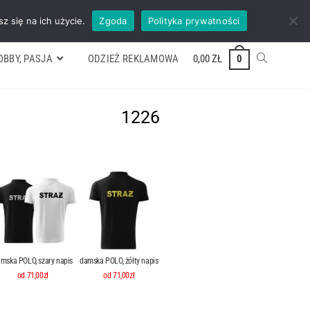
ywek
Formularz wyceny
Kontakt
ZADZWOŃ TEL. 600 352 938
z się na ich użycie.
Zgoda
Polityka prywatności
OBBY, PASJA
ODZIEŻ REKLAMOWA
0,00
ZŁ
0
1226
mska POLO, szary napis
damska POLO, żółty napis
od 71,00zł
od 71,00zł