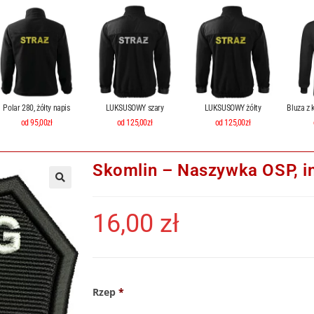
Polar 280, żółty napis
LUKSUSOWY szary
LUKSUSOWY żółty
Bluza z 
od 95,00zł
od 125,00zł
od 125,00zł
Skomlin – Naszywka OSP, i
16,00
zł
Rzep
*