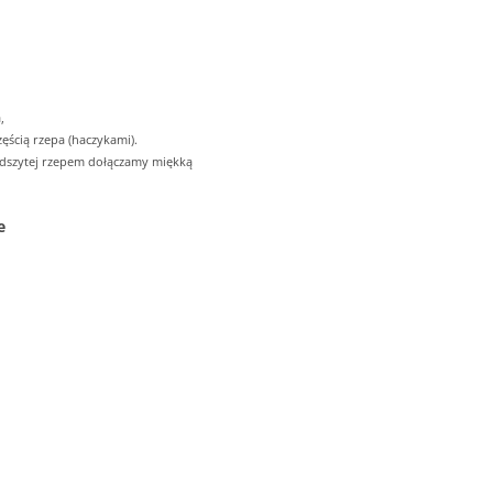
,
ęścią rzepa (haczykami).
odszytej rzepem dołączamy miękką
e