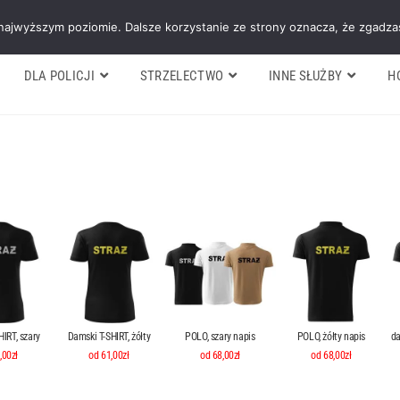
Galeria
Blog
O firmie
Cennik nasz
 najwyższym poziomie. Dalsze korzystanie ze strony oznacza, że zgadzas
DLA POLICJI
STRZELECTWO
INNE SŁUŻBY
H
IRT, szary
Damski T-SHIRT, żółty
POLO, szary napis
POLO, żółty napis
da
,00zł
od 61,00zł
od 68,00zł
od 68,00zł