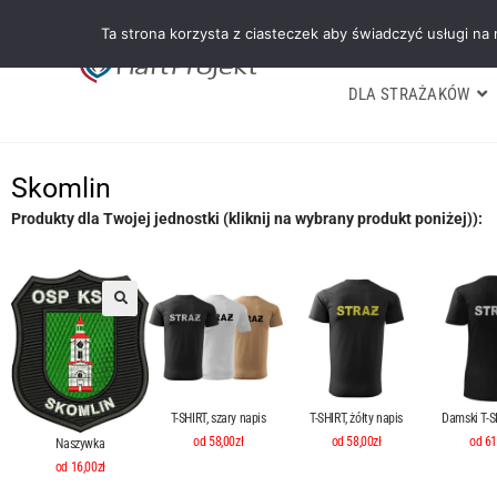
Ta strona korzysta z ciasteczek aby świadczyć usługi na
DLA STRAŻAKÓW
Skomlin
Produkty dla Twojej jednostki (kliknij na wybrany produkt poniżej)):
T-SHIRT, szary napis
T-SHIRT, żółty napis
Damski T-SH
od 58,00zł
od 58,00zł
od 61
Naszywka
od 16,00zł