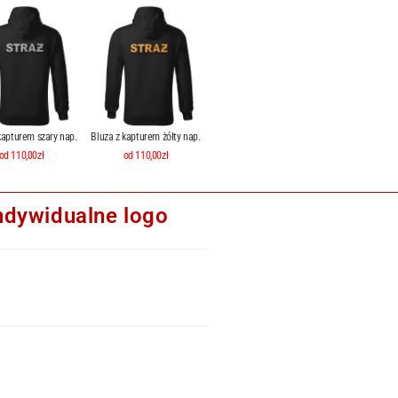
kapturem szary nap.
Bluza z kapturem żółty nap.
od 110,00zł
od 110,00zł
ndywidualne logo