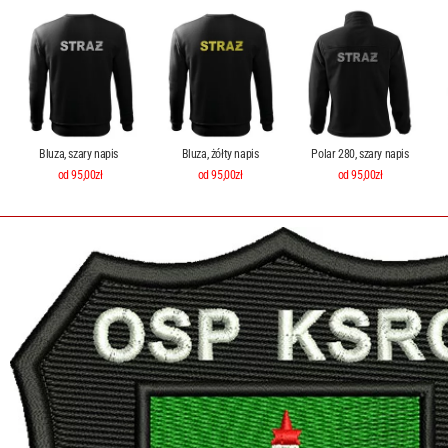
Bluza, szary napis
Bluza, żółty napis
Polar 280, szary napis
od 95,00zł
od 95,00zł
od 95,00zł