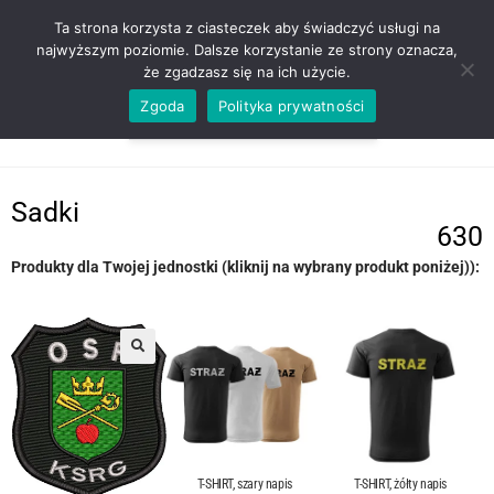
ZADZWOŃ TEL. 600 352 938
Ta strona korzysta z ciasteczek aby świadczyć usługi na
najwyższym poziomie. Dalsze korzystanie ze strony oznacza,
że zgadzasz się na ich użycie.
Zgoda
Polityka prywatności
0,00
ZŁ
MENU
0
Sadki
630
Produkty dla Twojej jednostki (kliknij na wybrany produkt poniżej)):
T-SHIRT, szary napis
T-SHIRT, żółty napis