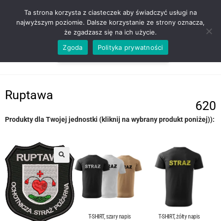
ZADZWOŃ TEL. 600 352 938
Ta strona korzysta z ciasteczek aby świadczyć usługi na
najwyższym poziomie. Dalsze korzystanie ze strony oznacza,
że zgadzasz się na ich użycie.
Zgoda
Polityka prywatności
0,00
ZŁ
MENU
0
Ruptawa
620
Produkty dla Twojej jednostki (kliknij na wybrany produkt poniżej)):
T-SHIRT, szary napis
T-SHIRT, żółty napis