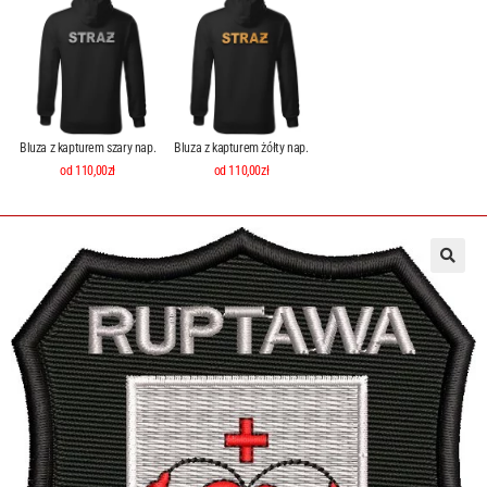
Bluza z kapturem szary nap.
Bluza z kapturem żółty nap.
od 110,00zł
od 110,00zł