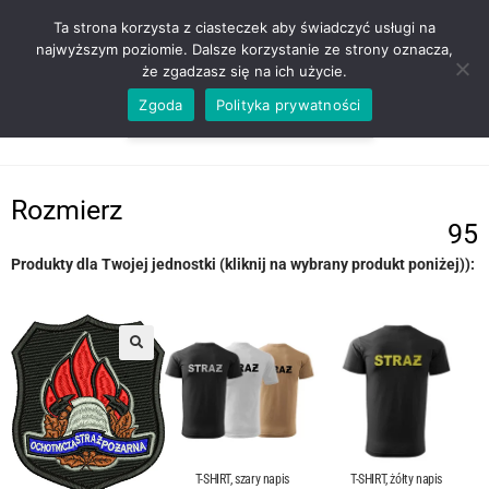
ZADZWOŃ TEL. 600 352 938
Ta strona korzysta z ciasteczek aby świadczyć usługi na
najwyższym poziomie. Dalsze korzystanie ze strony oznacza,
że zgadzasz się na ich użycie.
Zgoda
Polityka prywatności
0,00
ZŁ
MENU
0
Rozmierz
95
Produkty dla Twojej jednostki (kliknij na wybrany produkt poniżej)):
T-SHIRT, szary napis
T-SHIRT, żółty napis