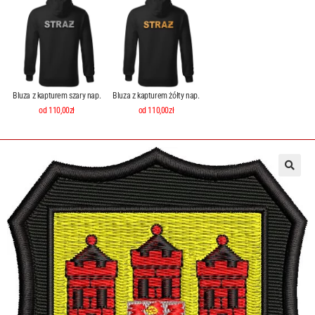
Bluza z kapturem szary nap.
Bluza z kapturem żółty nap.
od 110,00zł
od 110,00zł