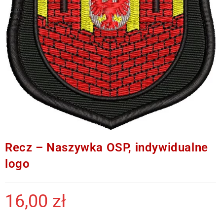
Recz – Naszywka OSP, indywidualne
logo
16,00
zł