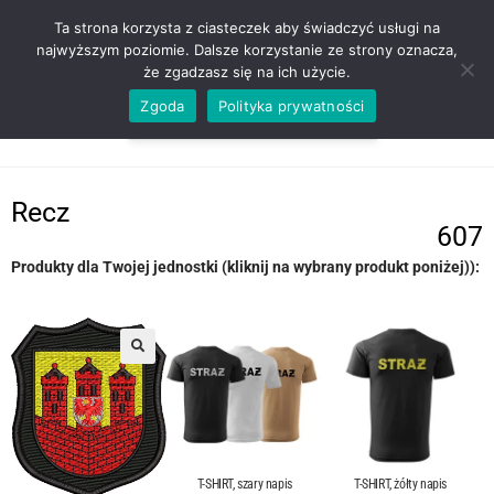
ZADZWOŃ TEL. 600 352 938
Ta strona korzysta z ciasteczek aby świadczyć usługi na
najwyższym poziomie. Dalsze korzystanie ze strony oznacza,
że zgadzasz się na ich użycie.
Zgoda
Polityka prywatności
0,00
ZŁ
MENU
0
Recz
607
Produkty dla Twojej jednostki (kliknij na wybrany produkt poniżej)):
T-SHIRT, szary napis
T-SHIRT, żółty napis