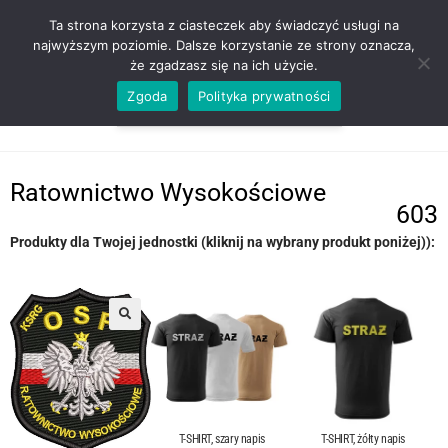
ZADZWOŃ TEL. 600 352 938
Ta strona korzysta z ciasteczek aby świadczyć usługi na
najwyższym poziomie. Dalsze korzystanie ze strony oznacza,
że zgadzasz się na ich użycie.
Zgoda
Polityka prywatności
0,00
ZŁ
MENU
0
Ratownictwo Wysokościowe
603
Produkty dla Twojej jednostki (kliknij na wybrany produkt poniżej)):
T-SHIRT, szary napis
T-SHIRT, żółty napis