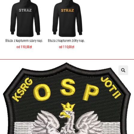
Bluza z kapturem szary nap.
Bluza z kapturem żółty nap.
od 110,00zł
od 110,00zł