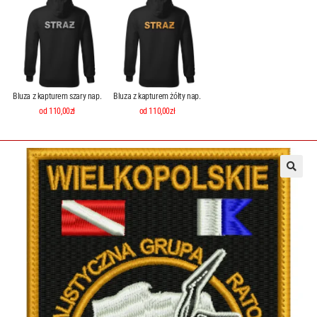
Bluza z kapturem szary nap.
Bluza z kapturem żółty nap.
od 110,00zł
od 110,00zł