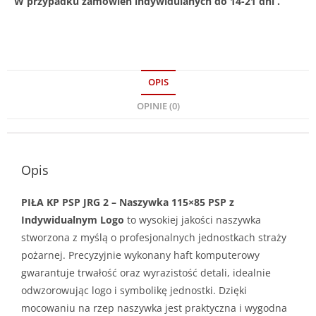
W przypadku zamówień indywidulanych do 14-21 dni .
OPIS
OPINIE (0)
Opis
PIŁA KP PSP JRG 2 – Naszywka 115×85 PSP z
Indywidualnym Logo
to wysokiej jakości naszywka
stworzona z myślą o profesjonalnych jednostkach straży
pożarnej. Precyzyjnie wykonany haft komputerowy
gwarantuje trwałość oraz wyrazistość detali, idealnie
odwzorowując logo i symbolikę jednostki. Dzięki
mocowaniu na rzep naszywka jest praktyczna i wygodna