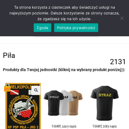
ZADZWOŃ TEL. 600 352 938
Ta strona korzysta z ciasteczek aby świadczyć usługi na
najwyższym poziomie. Dalsze korzystanie ze strony oznacza,
że zgadzasz się na ich użycie.
Zgoda
Polityka prywatności
0,00
ZŁ
MENU
0
Piła
2131
Produkty dla Twojej jednostki (kliknij na wybrany produkt poniżej)):
T-SHIRT, szary napis
T-SHIRT, żółty napis