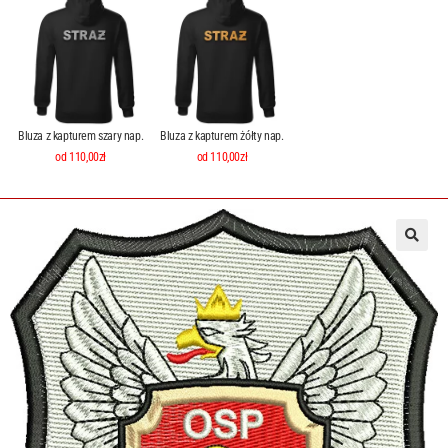
Bluza z kapturem szary nap.
Bluza z kapturem żółty nap.
od 110,00zł
od 110,00zł