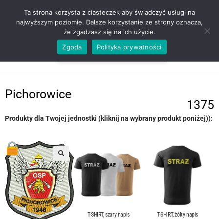
ZADZWOŃ TEL. 600 352 938
Ta strona korzysta z ciasteczek aby świadczyć usługi na
najwyższym poziomie. Dalsze korzystanie ze strony oznacza,
że zgadzasz się na ich użycie.
Zgoda
Polityka prywatności
0,00
ZŁ
MENU
0
Pichorowice
1375
Produkty dla Twojej jednostki (kliknij na wybrany produkt poniżej)):
T-SHIRT, szary napis
T-SHIRT, żółty napis