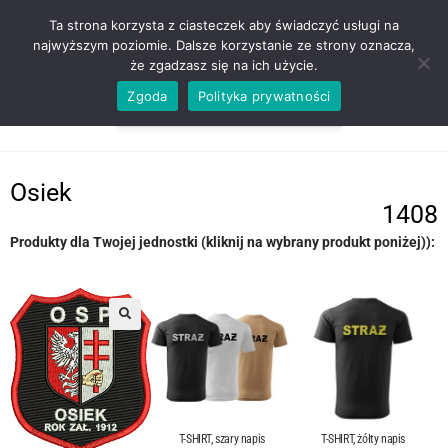
ZADZWOŃ TEL. 600 352 938
Ta strona korzysta z ciasteczek aby świadczyć usługi na
najwyższym poziomie. Dalsze korzystanie ze strony oznacza,
że zgadzasz się na ich użycie.
Zgoda
Polityka prywatności
0,00
ZŁ
MENU
0
Osiek
1408
Produkty dla Twojej jednostki (kliknij na wybrany produkt poniżej)):
T-SHIRT, szary napis
T-SHIRT, żółty napis