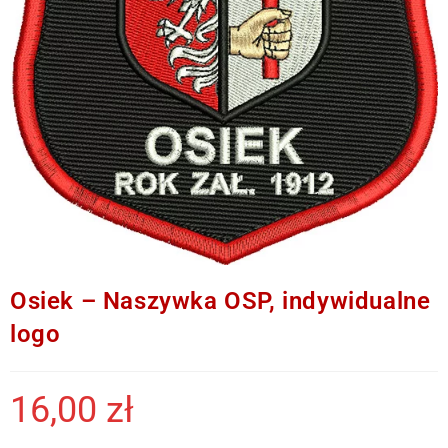
Osiek – Naszywka OSP, indywidualne
logo
16,00
zł