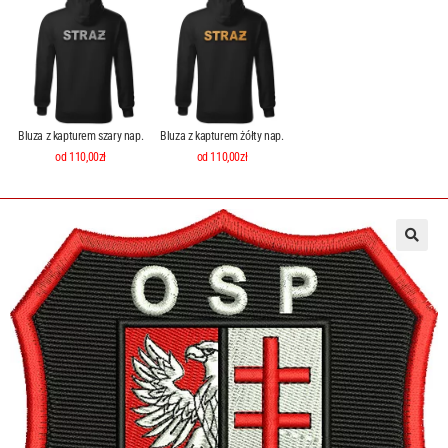
Bluza z kapturem szary nap.
Bluza z kapturem żółty nap.
od 110,00zł
od 110,00zł