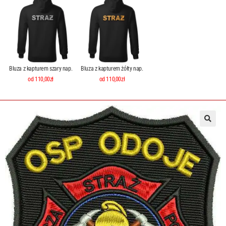
Bluza z kapturem szary nap.
Bluza z kapturem żółty nap.
od 110,00zł
od 110,00zł