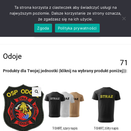
ZADZWOŃ TEL. 600 352 938
Ta strona korzysta z ciasteczek aby świadczyć usługi na
najwyższym poziomie. Dalsze korzystanie ze strony oznacza,
że zgadzasz się na ich użycie.
Zgoda
Polityka prywatności
0,00
ZŁ
MENU
0
Odoje
71
Produkty dla Twojej jednostki (kliknij na wybrany produkt poniżej)):
T-SHIRT, szary napis
T-SHIRT, żółty napis