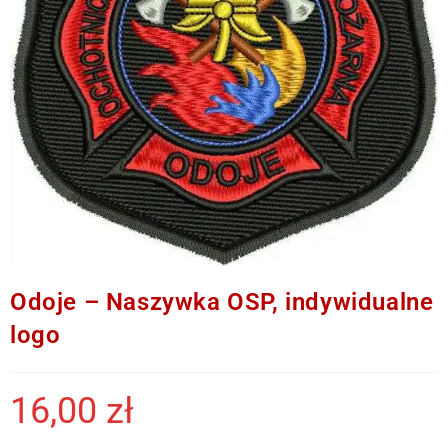
Odoje – Naszywka OSP, indywidualne
logo
16,00
zł