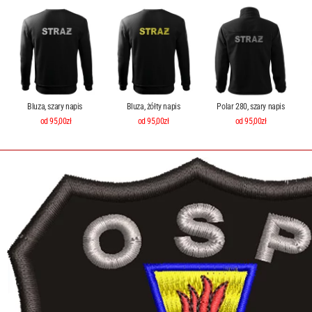
Bluza, szary napis
Bluza, żółty napis
Polar 280, szary napis
od 95,00zł
od 95,00zł
od 95,00zł