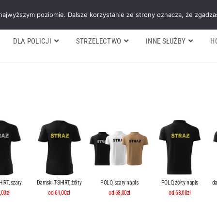
Galeria
Blog
O firmie
Cennik nasz
 najwyższym poziomie. Dalsze korzystanie ze strony oznacza, że zgadzas
DLA POLICJI
STRZELECTWO
INNE SŁUŻBY
H
IRT, szary
Damski T-SHIRT, żółty
POLO, szary napis
POLO, żółty napis
da
,00zł
od 61,00zł
od 68,00zł
od 68,00zł