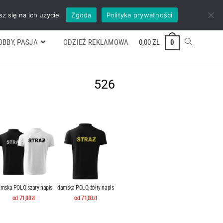
ywek
Formularz wyceny
Kontakt
ZADZWOŃ TEL. 600 352 938
z się na ich użycie.
Zgoda
Polityka prywatności
OBBY, PASJA
ODZIEŻ REKLAMOWA
0,00
ZŁ
0
526
mska POLO, szary napis
damska POLO, żółty napis
od 71,00zł
od 71,00zł