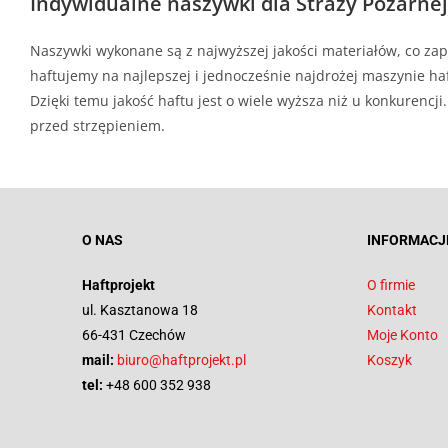
Indywidualne naszywki dla Straży Pożarnej
Naszywki wykonane są z najwyższej jakości materiałów, co zap
haftujemy na najlepszej i jednocześnie najdrożej maszynie haf
Dzięki temu jakość haftu jest o wiele wyższa niż u konkurenc
przed strzępieniem.
O NAS
INFORMACJ
Haftprojekt
O firmie
ul. Kasztanowa 18
Kontakt
66-431 Czechów
Moje Konto
mail:
biuro@haftprojekt.pl
Koszyk
tel:
+48 600 352 938