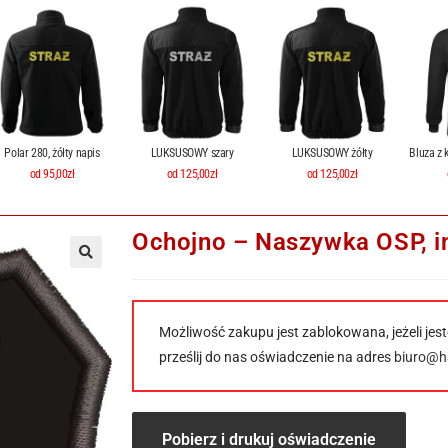
Polar 280, żółty napis
LUKSUSOWY szary
LUKSUSOWY żółty
Bluza z 
od 95,00zł
od 125,00zł
od 125,00zł
Ochojno – Naszywka OSP, i
Możliwość zakupu jest zablokowana, jeżeli jest
prześlij do nas oświadczenie na adres
biuro@ha
Pobierz i drukuj oświadczenie