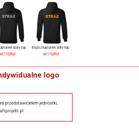
kapturem szary nap.
Bluza z kapturem żółty nap.
od 110,00zł
od 110,00zł
ndywidualne logo
eś przedstawicielem jednostki,
ftprojekt.pl