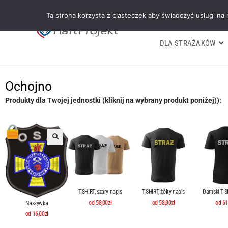
Ta strona korzysta z ciasteczek aby świadczyć usługi na
DLA STRAŻAKÓW
Ochojno
Produkty dla Twojej jednostki (kliknij na wybrany produkt poniżej)):
T-SHIRT, szary napis
T-SHIRT, żółty napis
Damski T-SH
od 58,00zł
od 58,00zł
od 61
Naszywka
od 16,00zł