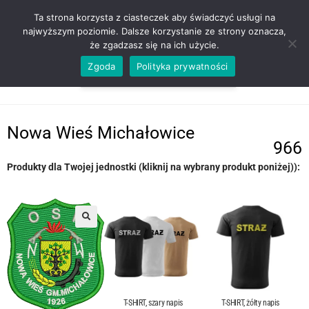
ZADZWOŃ TEL. 600 352 938
Ta strona korzysta z ciasteczek aby świadczyć usługi na
najwyższym poziomie. Dalsze korzystanie ze strony oznacza,
że zgadzasz się na ich użycie.
Zgoda
Polityka prywatności
0,00
ZŁ
MENU
0
Nowa Wieś Michałowice
966
Produkty dla Twojej jednostki (kliknij na wybrany produkt poniżej)):
T-SHIRT, szary napis
T-SHIRT, żółty napis