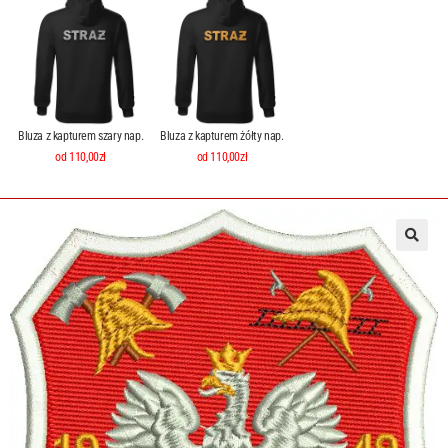
Bluza z kapturem szary nap.
Bluza z kapturem żółty nap.
od 110,00zł
od 110,00zł