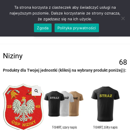
ZADZWOŃ TEL. 600 352 938
Ta strona korzysta z ciasteczek aby świadczyć usługi na
najwyższym poziomie. Dalsze korzystanie ze strony oznacza,
że zgadzasz się na ich użycie.
Zgoda
Polityka prywatności
0,00
ZŁ
MENU
0
Niziny
68
Produkty dla Twojej jednostki (kliknij na wybrany produkt poniżej)):
T-SHIRT, szary napis
T-SHIRT, żółty napis